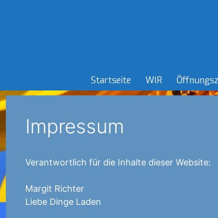
Springe
zum
Inhalt
Startseite
WIR
Öffnungsz
Impressum
Verantwortlich für die Inhalte dieser Website:
Margit Richter
Liebe Dinge Laden