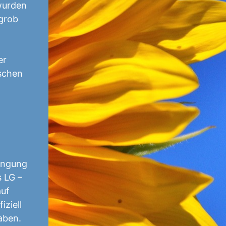
wurden
 grob
er
schen
ingung
s LG –
auf
iziell
haben.