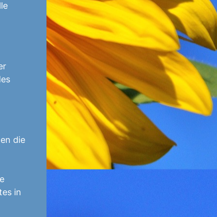
le
er
des
en die
ge
tes in