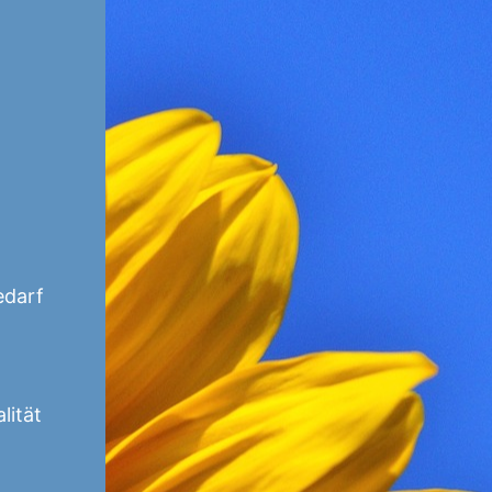
edarf
lität