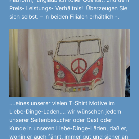
Preis- Leistungs- Verhältnis! Überzeugen Sie
sich selbst. – in beiden Filialen erhältlich -.
….eines unserer vielen T-Shirt Motive im
Liebe-Dinge-Laden…. wir wünschen jedem
unserer Seitenbesucher oder Gast oder
Kunde in unseren Liebe-Dinge-Läden, daß er,
wohin er auch fährt, immer gut und sicher an